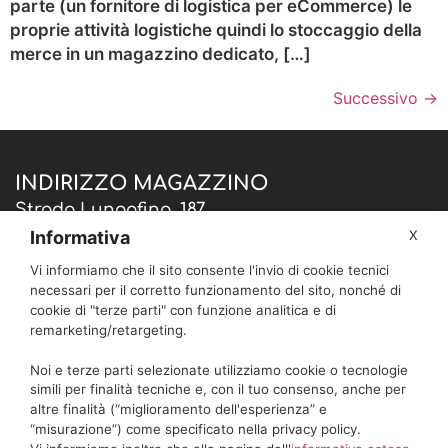
parte (un fornitore di logistica per eCommerce) le
proprie attività logistiche quindi lo stoccaggio della
merce in un magazzino dedicato, […]
Successivo
→
INDIRIZZO MAGAZZINO
Strada Lungofino, 187
Blocco H – Modulo 14
Informativa
X
c/o Centro Commerciale Ibisco
Vi informiamo che il sito consente l'invio di cookie tecnici
65013 Città Sant’Angelo (PE)
necessari per il corretto funzionamento del sito, nonché di
cookie di "terze parti" con funzione analitica e di
CONTATTI
remarketing/retargeting.
Tel: + 390854711003
Noi e terze parti selezionate utilizziamo cookie o tecnologie
Email: info @ momokacorp.com
simili per finalità tecniche e, con il tuo consenso, anche per
altre finalità (“miglioramento dell'esperienza” e
Whatsapp:
3499738507
“misurazione”) come specificato nella privacy policy.